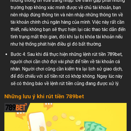
những thông tin vừa đăng nhập. Để tránh gặp phải những
trường hợp không xác minh được về chủ tài khoản, bạn
nên nhập đúng thông tin và nên nhập những thông tin về
tài khoản chính chủ ngân hàng của mình. Việc này rất cần
thiết, nếu không bạn sẽ thực hiện lại các thao tác dẫn đến
tình trạng mất thời gian, đôi khi lại bị khóa tài khoản nếu
như hệ thống phát hiện điều gì đó bất thường.
Bước 4: Sau khi đã thực hiện những lệnh rút tiền 789bet,
người chơi cần chờ đợi vài phút để tiền về tài khoản cá
nhân. Người chơi cũng cần kiểm tra lại lịch sử giao dịch,
để đối chiếu với số tiền rút có khớp không. Ngay lúc này
sẽ có thông báo về lệnh rút tiền cũng đang được xử lý.
Những lưu ý khi rút tiền 789bet