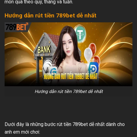
món quà theo quý, tháng và tuần.
Hướng dẫn rút tiền 789bet dễ nhất
Hướng dẫn rút tiền 789bet dễ nhất
Dưới đây là những bước
rút tiền 789bet
dễ nhất dành cho
anh em mới chơi: