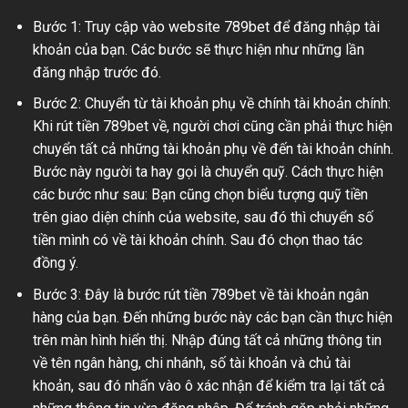
Bước 1: Truy cập vào website 789bet để đăng nhập tài
khoản của bạn. Các bước sẽ thực hiện như những lần
đăng nhập trước đó.
Bước 2: Chuyển từ tài khoản phụ về chính tài khoản chính:
Khi rút tiền 789bet về, người chơi cũng cần phải thực hiện
chuyển tất cả những tài khoản phụ về đến tài khoản chính.
Bước này người ta hay gọi là chuyển quỹ. Cách thực hiện
các bước như sau: Bạn cũng chọn biểu tượng quỹ tiền
trên giao diện chính của website, sau đó thì chuyển số
tiền mình có về tài khoản chính. Sau đó chọn thao tác
đồng ý.
Bước 3: Đây là bước rút tiền 789bet về tài khoản ngân
hàng của bạn. Đến những bước này các bạn cần thực hiện
trên màn hình hiển thị. Nhập đúng tất cả những thông tin
về tên ngân hàng, chi nhánh, số tài khoản và chủ tài
khoản, sau đó nhấn vào ô xác nhận để kiểm tra lại tất cả